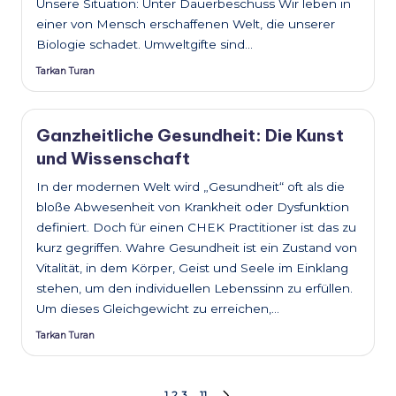
Unsere Situation: Unter Dauerbeschuss Wir leben in
einer von Mensch erschaffenen Welt, die unserer
Biologie schadet. Umweltgifte sind…
Tarkan Turan
Posted
by
Ganzheitliche Gesundheit: Die Kunst
und Wissenschaft
In der modernen Welt wird „Gesundheit“ oft als die
bloße Abwesenheit von Krankheit oder Dysfunktion
definiert. Doch für einen CHEK Practitioner ist das zu
kurz gegriffen. Wahre Gesundheit ist ein Zustand von
Vitalität, in dem Körper, Geist und Seele im Einklang
stehen, um den individuellen Lebenssinn zu erfüllen.
Um dieses Gleichgewicht zu erreichen,…
Tarkan Turan
Posted
by
1
2
3
…
11