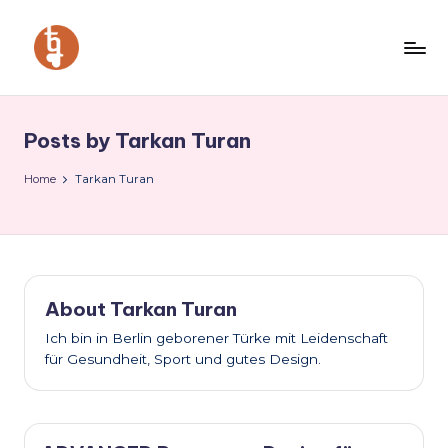
Skip
to
b
Self
content
Development
l
&
Posts by Tarkan Turan
o
Holistic
Health
g
Home
Tarkan Turan
for
.
Integrated,
t
Purpose-
Driven
a
Individuals.
About Tarkan Turan
r
Ich bin in Berlin geborener Türke mit Leidenschaft
k
für Gesundheit, Sport und gutes Design.
o
.i